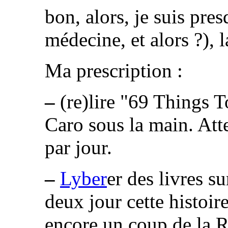
bon, alors, je suis pre
médecine, et alors ?), l
Ma prescription :
–
(re)lire "69 Things 
Caro sous la main. Att
par jour.
–
Lyber
er des livres su
deux jour cette histoire
encore un coup de la R