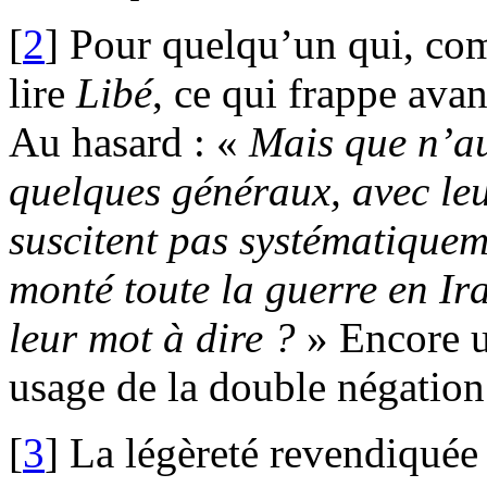
[
2
]
Pour quelqu’un qui, com
lire
Libé
, ce qui frappe avant
Au hasard : «
Mais que n’aur
quelques généraux, avec leu
suscitent pas systématiquem
monté toute la guerre en Ira
leur mot à dire ?
» Encore un
usage de la double négation
[
3
]
La légèreté revendiquée 