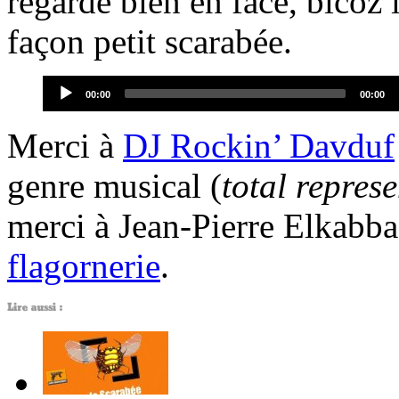
regarde bien en face, bicoz 
façon petit scarabée.
Audio
Current
Total
00:00
00:00
Player
time
duration
Merci à
DJ Rockin’ Davduf
genre musical (
total represe
merci à Jean-Pierre Elkabb
flagornerie
.